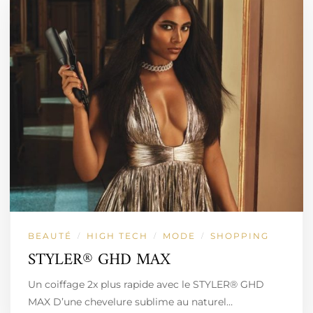
BEAUTÉ
HIGH TECH
MODE
SHOPPING
/
/
/
STYLER® GHD MAX
Un coiffage 2x plus rapide avec le STYLER® GHD
MAX D’une chevelure sublime au naturel…