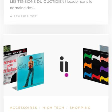
LES TENSIONS DU QUOTIDIEN ! Leader dans le
domaine des…
4 FÉVRIER 2021
ACCESSOIRES
HIGH TECH
SHOPPING
/
/