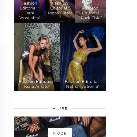
Fashion
Fashion
Editorial "
Editorial "
Fashion
Dark
Retro Glitter
Editorial
Sensuality"
"
“Rock Chic”
Fashion Editorial "
Fashion Editorial "
Kiara Amato"
Nathanya Sonia"
A LIRE
MODE