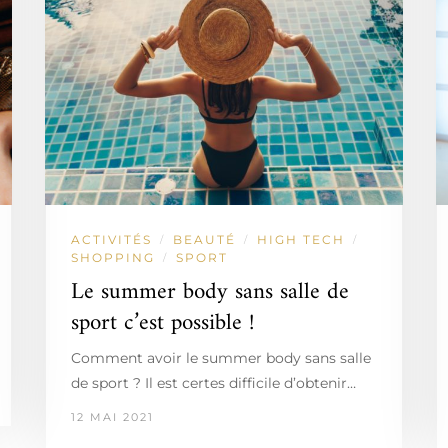
ACTIVITÉS
BEAUTÉ
HIGH TECH
/
/
/
SHOPPING
SPORT
/
Le summer body sans salle de
sport c’est possible !
Comment avoir le summer body sans salle
de sport ? Il est certes difficile d’obtenir…
12 MAI 2021