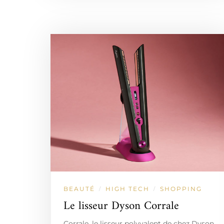
BEAUTÉ
HIGH TECH
SHOPPING
/
/
Le lisseur Dyson Corrale
Corrale, le lisseur polyvalent de chez Dyson