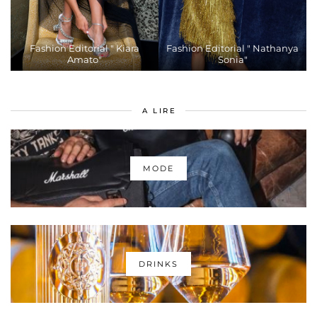
Fashion Editorial " Kiara
Fashion Editorial " Nathanya
Amato"
Sonia"
A LIRE
MODE
DRINKS