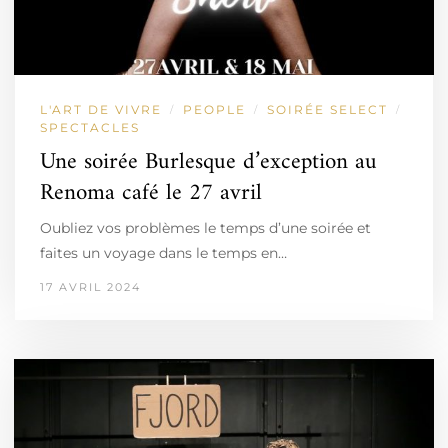
L'ART DE VIVRE
PEOPLE
SOIRÉE SELECT
/
/
/
SPECTACLES
Une soirée Burlesque d’exception au
Renoma café le 27 avril
Oubliez vos problèmes le temps d’une soirée et
faites un voyage dans le temps en…
17 AVRIL 2024