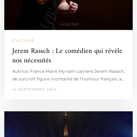
CULTURE
Jerem Rassch : Le comédien qui révèle
nos nécessités
Autrice: France Marie Myriam Larriere Jerem Rassch,
de surcroît figure montante de l’humour français, a…
14 SEPTEMBRE 2024