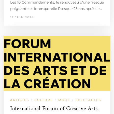
Les 10 Commandements, le renouveau d’une fresque
poignante et intemporelle Presque 25 ans après le…
12 JUIN 2024
ARTISTES
CULTURE
MODE
SPECTACLES
/
/
/
International Forum of Creative Arts,