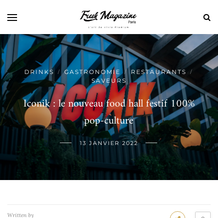
DRINKS
GASTRONOMIE
RESTAURANTS
/
/
/
SAVEURS
Iconik : le nouveau food hall festif 100%
pop-culture
13 JANVIER 2022
Written by