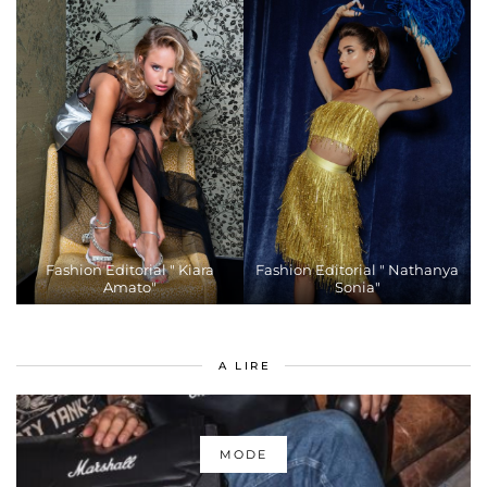
Fashion Editorial " Kiara
Fashion Editorial " Nathanya
Amato"
Sonia"
A LIRE
MODE