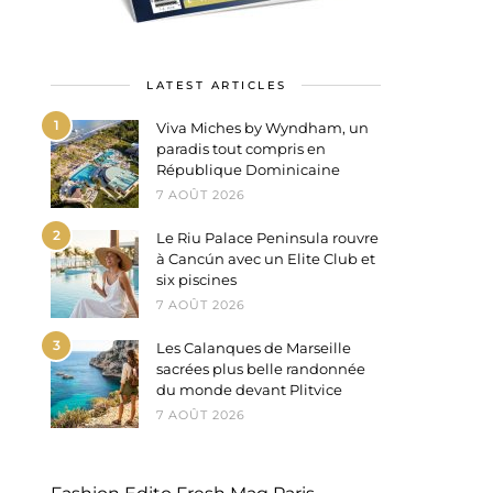
LATEST ARTICLES
1
Viva Miches by Wyndham, un
paradis tout compris en
République Dominicaine
7 AOÛT 2026
2
Le Riu Palace Peninsula rouvre
à Cancún avec un Elite Club et
six piscines
7 AOÛT 2026
3
Les Calanques de Marseille
sacrées plus belle randonnée
du monde devant Plitvice
7 AOÛT 2026