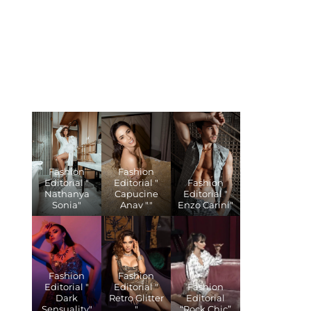
Fashion
Fashion
Editorial "
Editorial "
Fashion
Nathanya
Capucine
Editorial "
Sonia"
Anav ""
Enzo Carini"
Fashion
Fashion
Editorial "
Editorial "
Fashion
Dark
Retro Glitter
Editorial
Sensuality"
"
“Rock Chic”