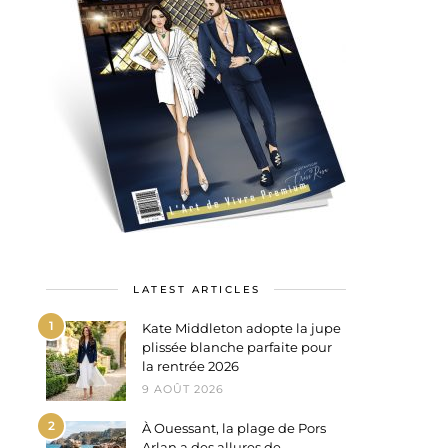
LATEST ARTICLES
1
Kate Middleton adopte la jupe
plissée blanche parfaite pour
la rentrée 2026
9 AOÛT 2026
2
À Ouessant, la plage de Pors
Arlan a des allures de