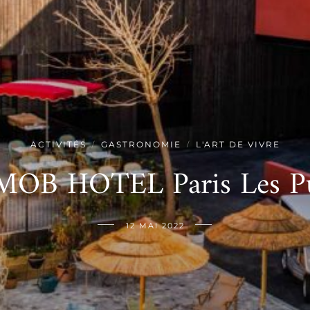
ACTIVITÉS
GASTRONOMIE
L'ART DE VIVRE
/
/
MOB HOTEL Paris Les P
12 MAI 2022