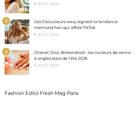
8 AOÛT 2026
2
Ces 5 boucleurs wavy signent la tendance
mermaid hair qui affole TikTok
8 AOÛT 2026
3
Chanel, Dior, Birkenstock : les couleurs de vernis
à ongles stars de l’été 2026
8 AOÛT 2026
Fashion Edito Fresh Mag Paris