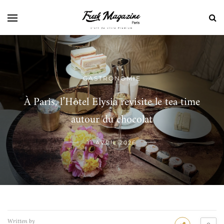
GASTRONOMIE
À Paris, l’Hôtel Elysia revisite le tea time
autour du chocolat
11 AVRIL 2026
Written by