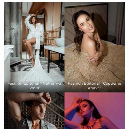
Fashion Editorial " Nathanya
Fashion Editorial " Capucine
Sonia"
Anav ""