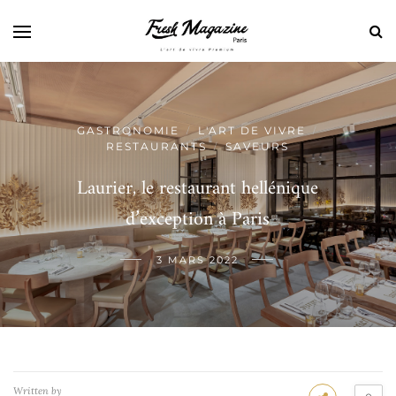
GASTRONOMIE
L'ART DE VIVRE
/
/
RESTAURANTS
SAVEURS
/
Laurier, le restaurant hellénique
d’exception à Paris
3 MARS 2022
Written by