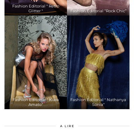
Fashion Editorial " Retro
Glitter "
Fashion Editorial “Rock Chic”
Fashion Editorial " Kiara
Fashion Editorial " Nathanya
Amato"
Sonia"
A LIRE