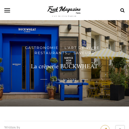
GASTRONOMIE
L'ART DE VIVRE
/
/
RESTAURANTS
SAVEURS
/
La crêperie BUCKWHEAT
3 JUIN 2022
Written by