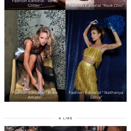
Fashion Editorial " Retro
Glitter "
Fashion Editorial “Rock Chic”
Fashion Editorial " Kiara
Fashion Editorial " Nathanya
Amato"
Sonia"
A LIRE