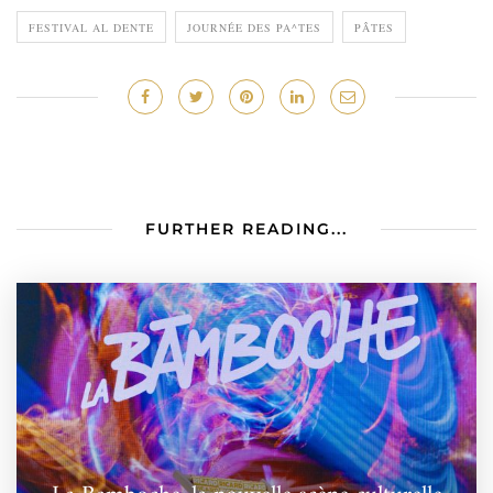
FESTIVAL AL DENTE
JOURNÉE DES PA^TES
PÂTES
FURTHER READING...