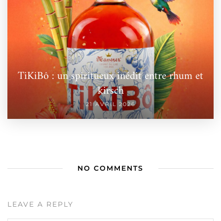
TiKiBô : un spiritueux inédit entre rhum et
kirsch
21 AVRIL 2026
NO COMMENTS
LEAVE A REPLY