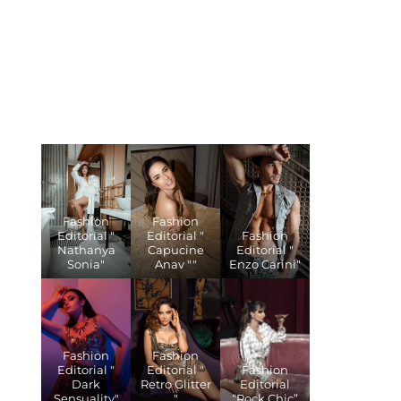
Fashion
Fashion
Editorial "
Editorial "
Fashion
Nathanya
Capucine
Editorial "
Sonia"
Anav ""
Enzo Carini"
Fashion
Fashion
Editorial "
Editorial "
Fashion
Dark
Retro Glitter
Editorial
Sensuality"
"
“Rock Chic”