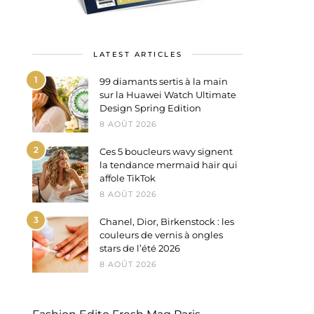
LATEST ARTICLES
1
99 diamants sertis à la main
sur la Huawei Watch Ultimate
Design Spring Edition
8 AOÛT 2026
2
Ces 5 boucleurs wavy signent
la tendance mermaid hair qui
affole TikTok
8 AOÛT 2026
3
Chanel, Dior, Birkenstock : les
couleurs de vernis à ongles
stars de l’été 2026
8 AOÛT 2026