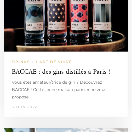
DRINKS
L'ART DE VIVRE
/
BACCAE : des gins distillés à Paris !
Vous êtes amateur/trice de gin ? Découvrez
BACCAE ! Cette jeune maison parisienne vous
propose…
5 JUIN 2022