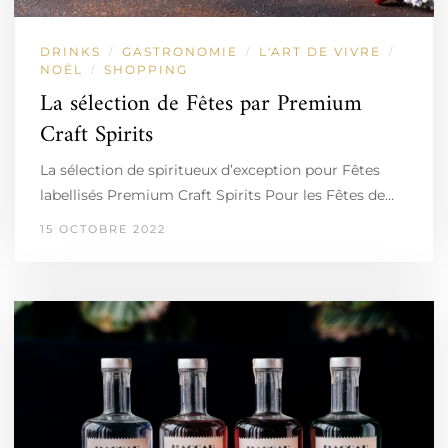
DRINKS
GASTRONOMIE
L'ART DE VIVRE
/
/
/
NOËL
SHOPPING
/
La sélection de Fêtes par Premium
Craft Spirits
La sélection de spiritueux d’exception pour Fêtes
labellisés Premium Craft Spirits Pour les Fêtes de…
15 OCTOBRE 2022