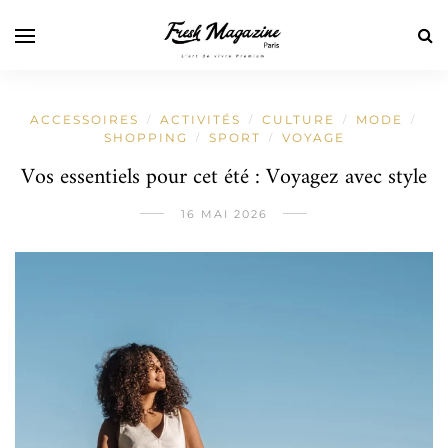
ACCESSOIRES
ACTIVITÉS
CULTURE
MODE
/
/
/
/
SHOPPING
SPORT
VOYAGE
/
/
Vos essentiels pour cet été : Voyagez avec style
16 MAI 2026