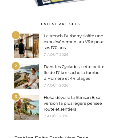
LATEST ARTICLES
1
Le trench Burberry s’offre une
expo événement au V&A pour
ses 170 ans
7 AOÛT 2026
2
Dans les Cyclades, cette petite
île de 17 km cache la tombe
d’Homère et 44 plages
7 AOÛT 2026
3
Hoka dévoile la Stinson 8, sa
version la plus légère pensée
route et sentiers
7 AOÛT 2026