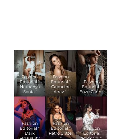
Fashion
Fashion
Editorial "
Editorial "
Fashion
Nathanya
Capucine
Editorial "
Sonia"
Anav ""
Enzo Carini"
Fashion
Fashion
Editorial "
Editorial "
Fashion
Dark
Retro Glitter
Editorial
Sensuality"
"
“Rock Chic”