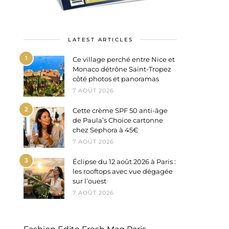
LATEST ARTICLES
1
Ce village perché entre Nice et
Monaco détrône Saint-Tropez
côté photos et panoramas
7 AOÛT 2026
2
Cette crème SPF 50 anti-âge
de Paula’s Choice cartonne
chez Sephora à 45€
7 AOÛT 2026
3
Éclipse du 12 août 2026 à Paris :
les rooftops avec vue dégagée
sur l’ouest
7 AOÛT 2026