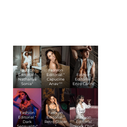
Fashion
Fashion
Editorial "
Editorial "
Fashion
Nathanya
Capucine
Editorial "
Sonia"
Anav ""
Enzo Carini"
Fashion
Fashion
Editorial "
Editorial "
Fashion
Dark
Retro Glitter
Editorial
Sensuality"
"
“Rock Chic”