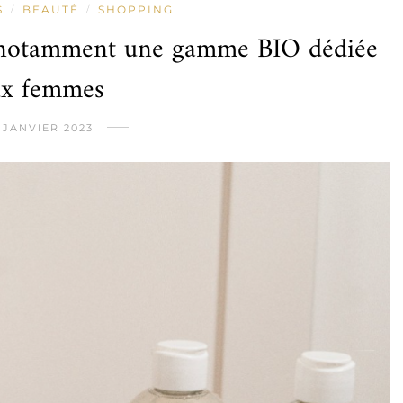
S
BEAUTÉ
SHOPPING
/
/
c notamment une gamme BIO dédiée
ux femmes
 JANVIER 2023