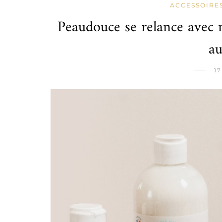
ACCESSOIRE
Peaudouce se relance ave
a
17