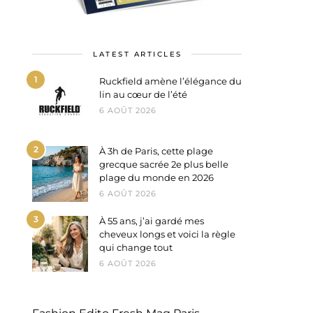
LATEST ARTICLES
1
Ruckfield amène l’élégance du
lin au cœur de l’été
6 AOÛT 2026
2
À 3h de Paris, cette plage
grecque sacrée 2e plus belle
plage du monde en 2026
6 AOÛT 2026
3
À 55 ans, j’ai gardé mes
cheveux longs et voici la règle
qui change tout
6 AOÛT 2026