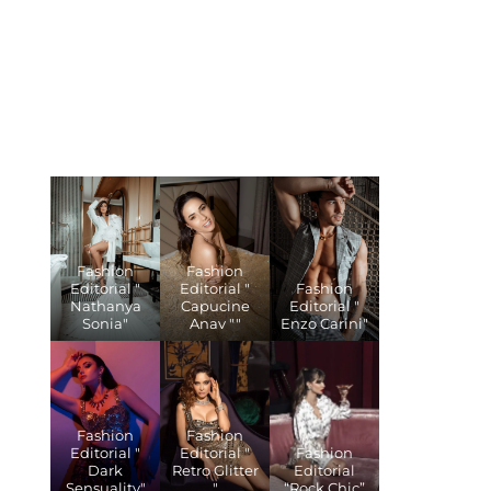
Fashion
Fashion
Editorial "
Editorial "
Fashion
Nathanya
Capucine
Editorial "
Sonia"
Anav ""
Enzo Carini"
Fashion
Fashion
Editorial "
Editorial "
Fashion
Dark
Retro Glitter
Editorial
Sensuality"
"
“Rock Chic”