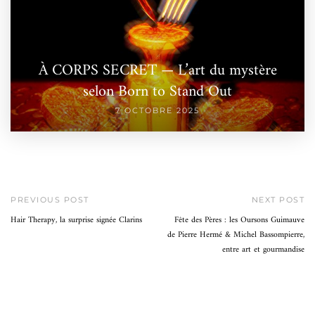
À CORPS SECRET — L’art du mystère
selon Born to Stand Out
7 OCTOBRE 2025
PREVIOUS POST
NEXT POST
Hair Therapy, la surprise signée Clarins
Fête des Pères : les Oursons Guimauve
de Pierre Hermé & Michel Bassompierre,
entre art et gourmandise