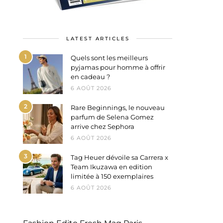
LATEST ARTICLES
1
Quels sont les meilleurs
pyjamas pour homme à offrir
en cadeau ?
6 AOÛT 2026
2
Rare Beginnings, le nouveau
parfum de Selena Gomez
arrive chez Sephora
6 AOÛT 2026
3
Tag Heuer dévoile sa Carrera x
Team Ikuzawa en edition
limitée à 150 exemplaires
6 AOÛT 2026