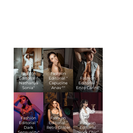
Fashion
Fashion
Editorial "
Editorial "
Fashion
Nathanya
Capucine
Editorial "
Sonia"
Anav ""
Enzo Carini"
Fashion
Fashion
Editorial "
Editorial "
Fashion
Dark
Retro Glitter
Editorial
Sensuality"
"
“Rock Chic”