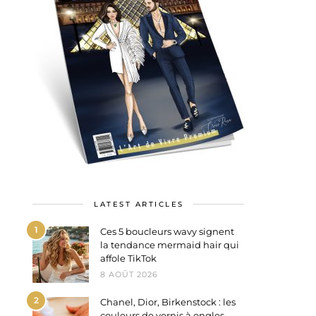
LATEST ARTICLES
1
Ces 5 boucleurs wavy signent
la tendance mermaid hair qui
affole TikTok
8 AOÛT 2026
2
Chanel, Dior, Birkenstock : les
couleurs de vernis à ongles