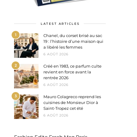
LATEST ARTICLES
1
Chanel, du corset brisé au sac
19 : l’histoire d’une maison qui
a libéré les femmes
6 AOÛT 2026
2
Créé en 1983, ce parfum culte
revient en force avant la
rentrée 2026
6 AOÛT 2026
3
Mauro Colagreco reprend les
cuisines de Monsieur Dior à
Saint-Tropez cet été
6 AOÛT 2026