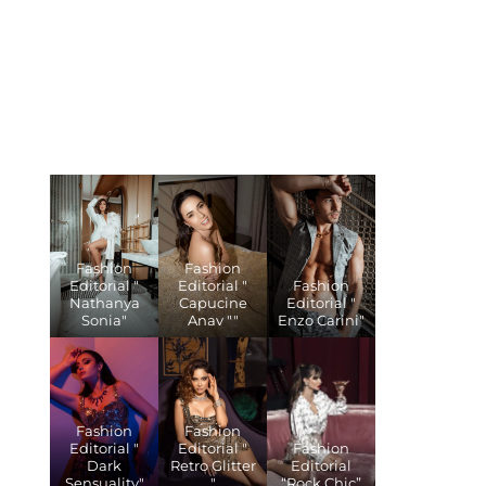
Fashion
Fashion
Editorial "
Editorial "
Fashion
Nathanya
Capucine
Editorial "
Sonia"
Anav ""
Enzo Carini"
Fashion
Fashion
Editorial "
Editorial "
Fashion
Dark
Retro Glitter
Editorial
Sensuality"
"
“Rock Chic”