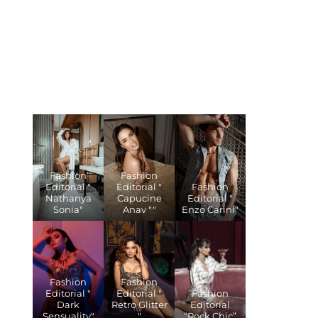
Fashion
Fashion
Editorial "
Editorial "
Fashion
Nathanya
Capucine
Editorial "
Sonia"
Anav ""
Enzo Carini"
Fashion
Fashion
Editorial "
Editorial "
Fashion
Dark
Retro Glitter
Editorial
Sensuality"
"
“Rock Chic”