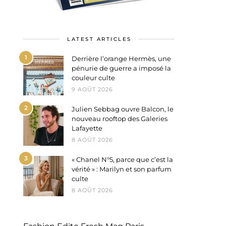
LATEST ARTICLES
1
Derrière l’orange Hermès, une
pénurie de guerre a imposé la
couleur culte
9 AOÛT 2026
2
Julien Sebbag ouvre Balcon, le
nouveau rooftop des Galeries
Lafayette
8 AOÛT 2026
3
« Chanel N°5, parce que c’est la
vérité » : Marilyn et son parfum
culte
8 AOÛT 2026