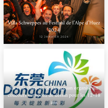
Villa Schweppes au Festival de l’Alpe d’Huez
2024
12 JANVIER 2024
La ville chinoise de Dongguan organise un
concours européen de dessin pour les 12-18
ans