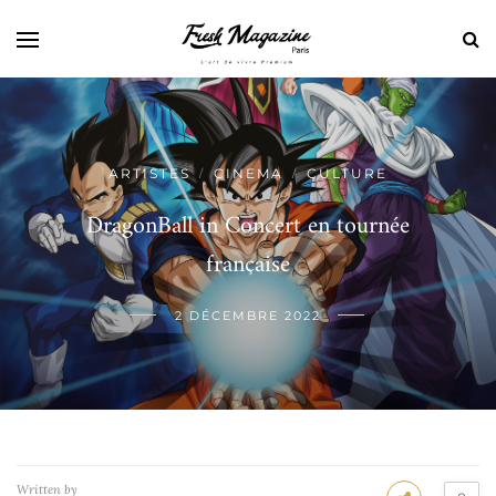
ARTISTES
CINEMA
CULTURE
/
/
DragonBall in Concert en tournée
française
2 DÉCEMBRE 2022
Written by