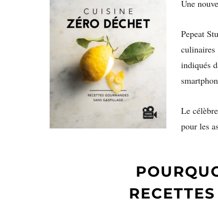
Une nouvel
Pepeat Stu
culinaires
indiqués da
smartphon
Le célèb
pour les a
POURQUO
RECETTE