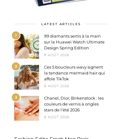
LATEST ARTICLES
1
99 diamants sertis à la main
sur la Huawei Watch Ultimate
Design Spring Edition
8 AOÛT 2026
2
Ces 5 boucleurs wavy signent
la tendance mermaid hair qui
affole TikTok
8 AOÛT 2026
3
Chanel, Dior, Birkenstock : les
couleurs de vernis à ongles
stars de l’été 2026
8 AOÛT 2026