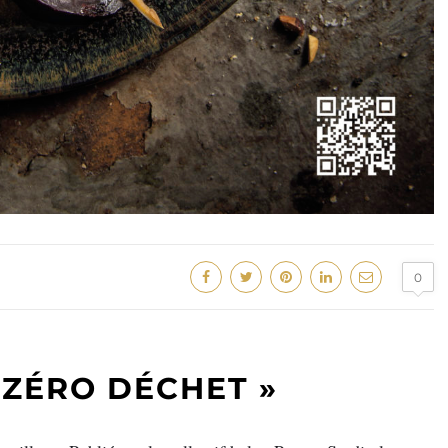
0
E ZÉRO
DÉCHET
»