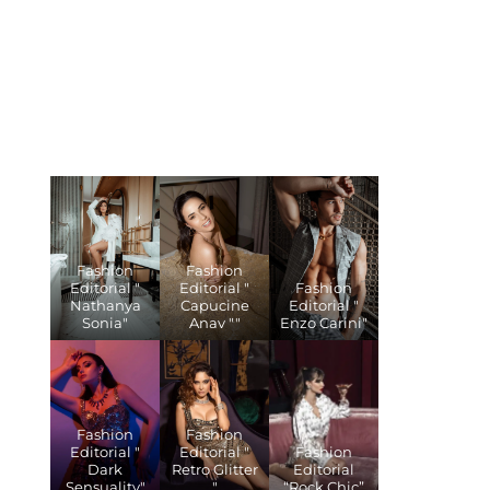
Fashion
Fashion
Editorial "
Editorial "
Fashion
Nathanya
Capucine
Editorial "
Sonia"
Anav ""
Enzo Carini"
Fashion
Fashion
Editorial "
Editorial "
Fashion
Dark
Retro Glitter
Editorial
Sensuality"
"
“Rock Chic”