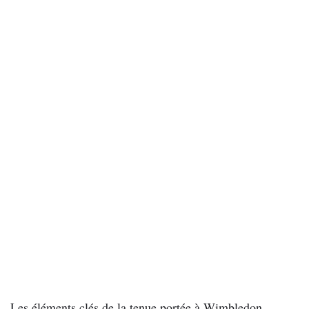
Les éléments clés de la tenue portée à Wimbledon