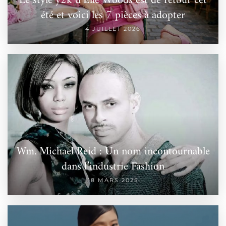
Le style y2k d’Elle Woods est de retour cet
été et voici les 7 pièces à adopter
4 JUILLET 2026
Wm. Michael Reid : Un nom incontournable
dans l’industrie Fashion
18 MARS 2025