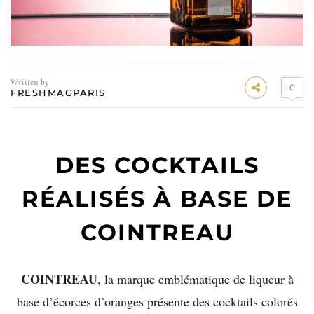
Written by
0
FRESHMAGPARIS
DES COCKTAILS
RÉALISÉS À BASE DE
COINTREAU
COINTREAU
, la marque emblématique de liqueur à
base d’écorces d’oranges présente des cocktails colorés