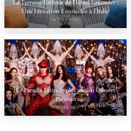
La Terrasse Estivale de l’Hôtel Lancaster :
Une Invitation Ensoleillée à l’Italie
19 JUIN 2023
Le Paradis Latin, le plus ancien Cabaret
Parisien
11 MARS 2022