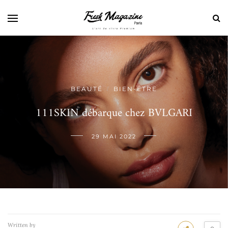
BEAUTÉ
BIEN-ÊTRE
/
111SKIN débarque chez BVLGARI
29 MAI 2022
Written by