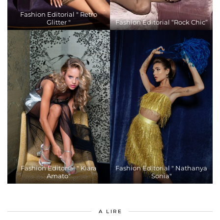
Fashion Editorial " Retro
Glitter "
Fashion Editorial “Rock Chic”
Fashion Editorial " Kiara
Fashion Editorial " Nathanya
Amato"
Sonia"
A LIRE