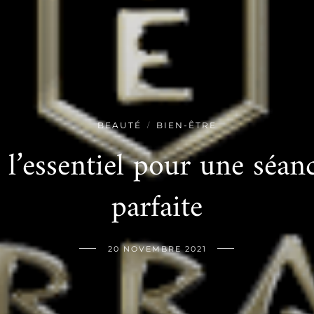
BEAUTÉ
BIEN-ÊTRE
/
 l’essentiel pour une séan
parfaite
20 NOVEMBRE 2021