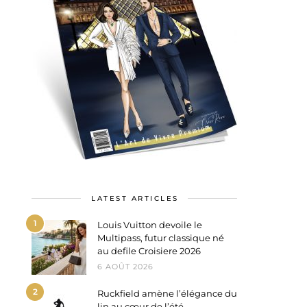
LATEST ARTICLES
1
Louis Vuitton devoile le
Multipass, futur classique né
au defile Croisiere 2026
6 AOÛT 2026
2
Ruckfield amène l’élégance du
lin au cœur de l’été