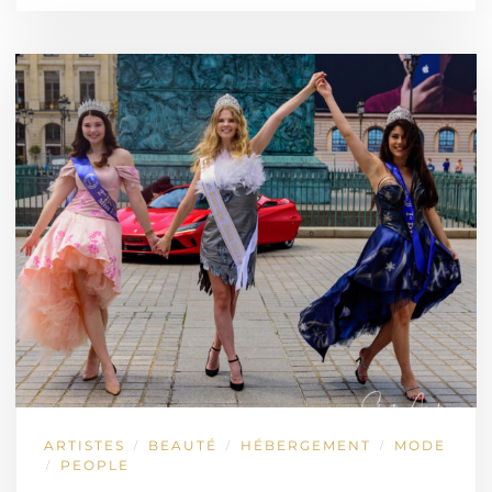
ARTISTES
BEAUTÉ
HÉBERGEMENT
MODE
/
/
/
PEOPLE
/