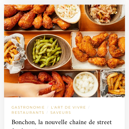
GASTRONOMIE
L'ART DE VIVRE
/
/
RESTAURANTS
SAVEURS
/
Bonchon, la nouvelle chaîne de street