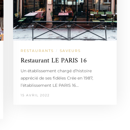
RESTAURANTS
SAVEURS
/
Restaurant LE PARIS 16
Un établissement chargé d’histoire
apprécié de ses fidèles Crée en 1987,
l’établissement LE PARIS 16…
15 AVRIL 2022