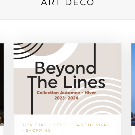
ART DÉCO
BIEN-ÊTRE
DÉCO
L'ART DE VIVRE
/
/
SHOPPING
/