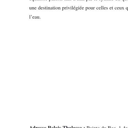
une destination privilégiée pour celles et ceux 
l’eau.
Adresse Relais Thalasso :
Pointe du Bec, 1 A