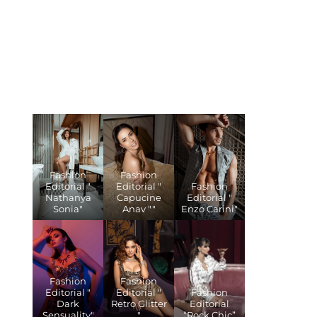
Fashion
Fashion
Editorial "
Editorial "
Fashion
Nathanya
Capucine
Editorial "
Sonia"
Anav ""
Enzo Carini"
Fashion
Fashion
Editorial "
Editorial "
Fashion
Dark
Retro Glitter
Editorial
Sensuality"
"
“Rock Chic”