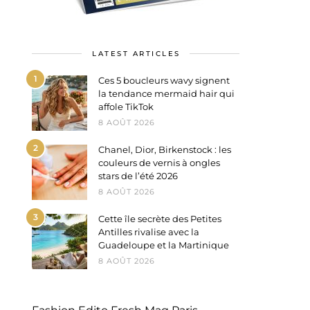
LATEST ARTICLES
1
Ces 5 boucleurs wavy signent
la tendance mermaid hair qui
affole TikTok
8 AOÛT 2026
2
Chanel, Dior, Birkenstock : les
couleurs de vernis à ongles
stars de l’été 2026
8 AOÛT 2026
3
Cette île secrète des Petites
Antilles rivalise avec la
Guadeloupe et la Martinique
8 AOÛT 2026