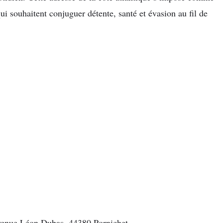
qui souhaitent conjuguer détente, santé et évasion au fil de
venue Léon Dubas, 44380 Pornichet