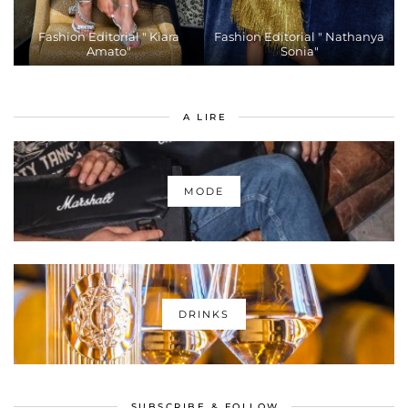
Fashion Editorial " Kiara
Fashion Editorial " Nathanya
Amato"
Sonia"
A LIRE
MODE
DRINKS
SUBSCRIBE & FOLLOW