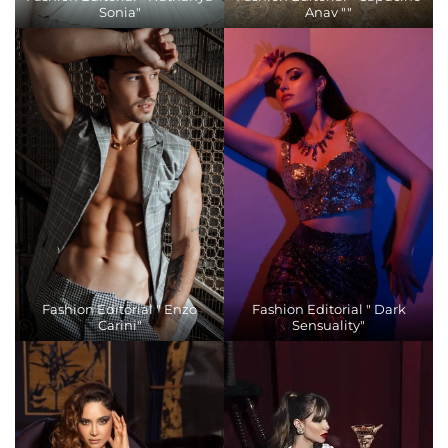
Sonia"
Anav ""
Fashion Editorial " Enzo
Fashion Editorial " Dark
Carini"
Sensuality"