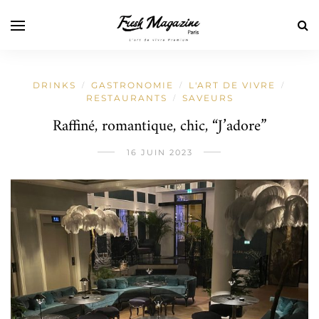
DRINKS
GASTRONOMIE
L'ART DE VIVRE
/
/
/
RESTAURANTS
SAVEURS
/
Raffiné, romantique, chic, “J’adore”
16 JUIN 2023