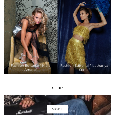
Fashion Editorial " Kiara
Fashion Editorial " Nathanya
Amato"
Sonia"
A LIRE
MODE