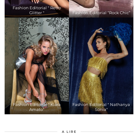
Fashion Editorial " Retro
Glitter "
Fashion Editorial “Rock Chic”
Fashion Editorial " Kiara
Fashion Editorial " Nathanya
Amato"
Sonia"
A LIRE