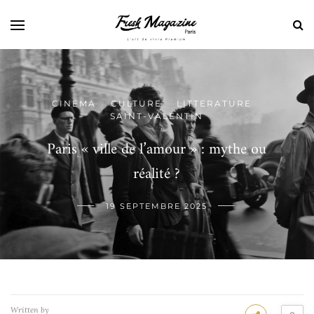
CINEMA
CULTURE
LITTERATURE
/
/
/
SAINT-VALENTIN
Paris « ville de l’amour » : mythe ou
réalité ?
19 SEPTEMBRE 2025
Written by