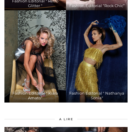
Fashion Editorial " Retro
Glitter "
Fashion Editorial “Rock Chic”
Fashion Editorial " Kiara
Fashion Editorial " Nathanya
Amato"
Sonia"
A LIRE