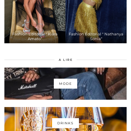
Fashion Editorial " Kiara
Fashion Editorial " Nathanya
Amato"
Sonia"
A LIRE
MODE
DRINKS