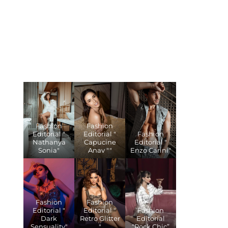
Fashion
Fashion
Editorial "
Editorial "
Fashion
Nathanya
Capucine
Editorial "
Sonia"
Anav ""
Enzo Carini"
Fashion
Fashion
Editorial "
Editorial "
Fashion
Dark
Retro Glitter
Editorial
Sensuality"
"
“Rock Chic”