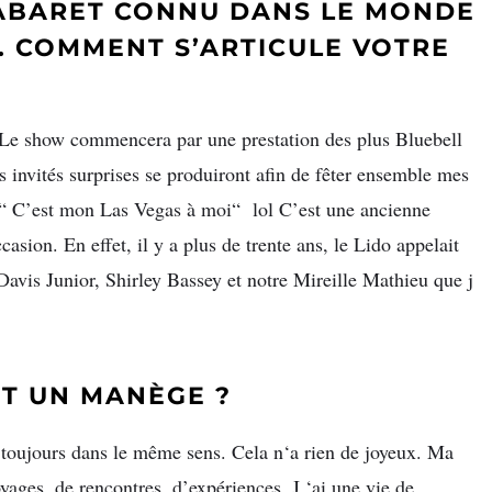
CABARET CONNU DANS LE MONDE
. COMMENT S’ARTICULE VOTRE
s. Le show commencera par une prestation des plus Bluebell
des invités surprises se produiront afin de fêter ensemble mes
o “ C’est mon Las Vegas à moi“ lol C’est une ancienne
ccasion. En effet, il y a plus de trente ans, le Lido appelait
avis Junior, Shirley Bassey et notre Mireille Mathieu que j
ST UN MANÈGE ?
toujours dans le même sens. Cela n‘a rien de joyeux. Ma
yages, de rencontres, d’expériences. J ‘ai une vie de