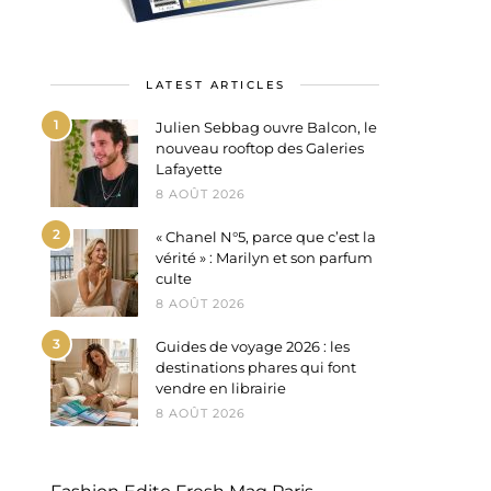
LATEST ARTICLES
1
Julien Sebbag ouvre Balcon, le
nouveau rooftop des Galeries
Lafayette
8 AOÛT 2026
2
« Chanel N°5, parce que c’est la
vérité » : Marilyn et son parfum
culte
8 AOÛT 2026
3
Guides de voyage 2026 : les
destinations phares qui font
vendre en librairie
8 AOÛT 2026