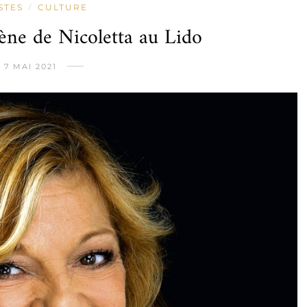
STES
CULTURE
/
ène de Nicoletta au Lido
7 MAI 2021