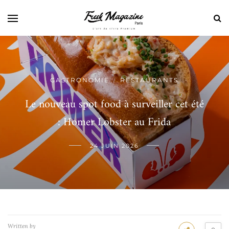
GASTRONOMIE
RESTAURANTS
/
Le nouveau spot food à surveiller cet été
: Homer Lobster au Frida
24 JUIN 2026
Written by