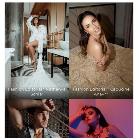
Fashion Editorial " Nathanya
Fashion Editorial " Capucine
Sonia"
Anav ""