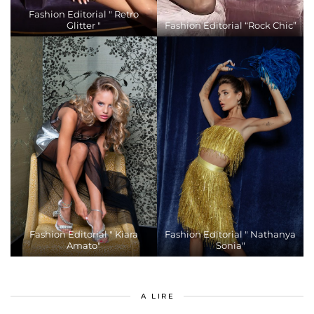
Fashion Editorial " Retro
Glitter "
Fashion Editorial “Rock Chic”
Fashion Editorial " Kiara
Fashion Editorial " Nathanya
Amato"
Sonia"
A LIRE