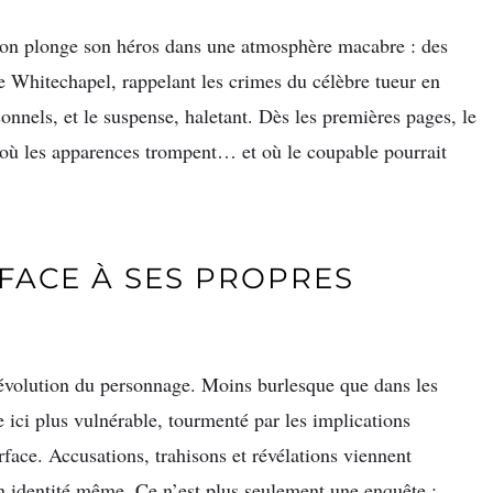
gton plonge son héros dans une atmosphère macabre : des
de Whitechapel, rappelant les crimes du célèbre tueur en
rsonnels, et le suspense, haletant. Dès les premières pages, le
e où les apparences trompent… et où le coupable pourrait
FACE À SES PROPRES
volution du personnage. Moins burlesque que dans les
 ici plus vulnérable, tourmenté par les implications
rface. Accusations, trahisons et révélations viennent
n identité même. Ce n’est plus seulement une enquête :