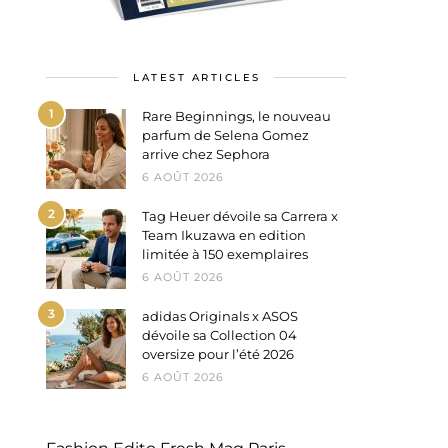
LATEST ARTICLES
1
Rare Beginnings, le nouveau
parfum de Selena Gomez
arrive chez Sephora
6 AOÛT 2026
2
Tag Heuer dévoile sa Carrera x
Team Ikuzawa en edition
limitée à 150 exemplaires
6 AOÛT 2026
3
adidas Originals x ASOS
dévoile sa Collection 04
oversize pour l’été 2026
6 AOÛT 2026