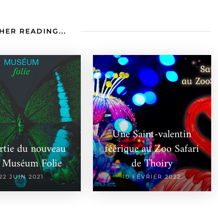
HER READING...
Une Saint-valentin
rtie du nouveau
féérique au Zoo Safari
e Muséum Folie
de Thoiry
22 JUIN 2021
10 FÉVRIER 2022