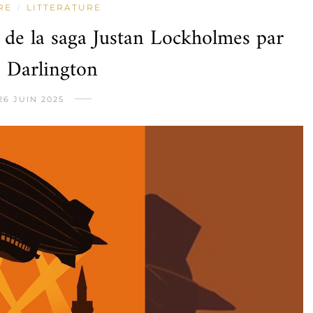
RE
LITTERATURE
/
l de la saga Justan Lockholmes par
 Darlington
26 JUIN 2025