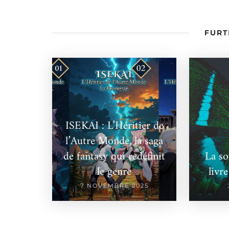
FURT
ISEKAI : L’Héritier de
l’Autre Monde, la saga
de fantasy qui redéfinit
La so
le genre
livr
7 NOVEMBRE 2025