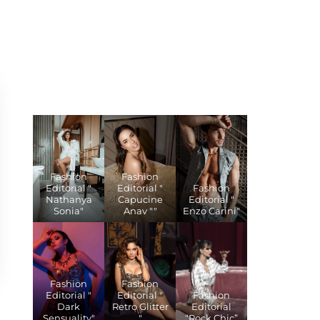
Fashion
Fashion
Editorial "
Editorial "
Fashion
Nathanya
Capucine
Editorial "
Sonia"
Anav ""
Enzo Carini"
Fashion
Fashion
Editorial "
Editorial "
Fashion
Dark
Retro Glitter
Editorial
Sensuality"
"
“Rock Chic”