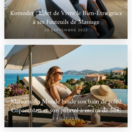
Komoder : L’Art de Vivre le Bien-Être grâce
à ses Fauteuils de Massage
20 SEPTEMBRE 2023
Maisons du Monde brade son bain de soleil
Copacabana et son parasol à moins de 50€
3 AOÛT 2026