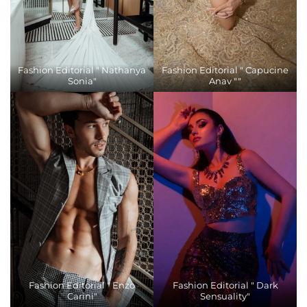
Fashion Editorial " Nathanya
Fashion Editorial " Capucine
Sonia"
Anav ""
Fashion Editorial " Enzo
Fashion Editorial " Dark
Carini"
Sensuality"