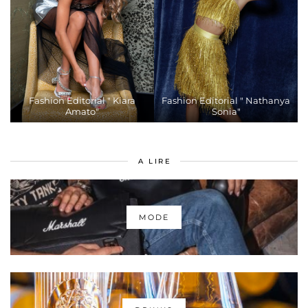
Fashion Editorial " Kiara
Fashion Editorial " Nathanya
Amato"
Sonia"
A LIRE
MODE