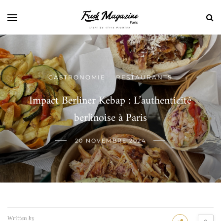
GASTRONOMIE
RESTAURANTS
/
Impact Berliner Kebap : L’authenticité
berlinoise à Paris
20 NOVEMBRE 2024
Written by