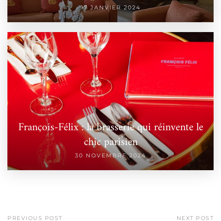
17 JANVIER 2024
François-Félix : la brasserie qui réinvente le
chic parisien
30 NOVEMBRE 2024
PREVIOUS POST
NEXT POST