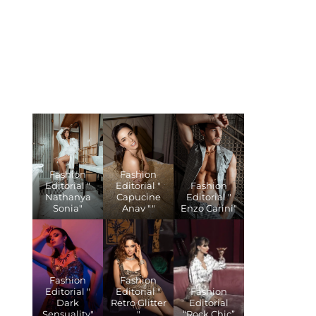
Fashion
Fashion
Editorial "
Editorial "
Fashion
Nathanya
Capucine
Editorial "
Sonia"
Anav ""
Enzo Carini"
Fashion
Fashion
Editorial "
Editorial "
Fashion
Dark
Retro Glitter
Editorial
Sensuality"
"
“Rock Chic”