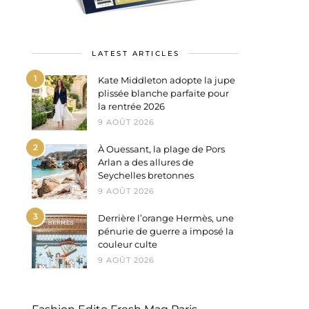
LATEST ARTICLES
1
Kate Middleton adopte la jupe
plissée blanche parfaite pour
la rentrée 2026
9 AOÛT 2026
2
À Ouessant, la plage de Pors
Arlan a des allures de
Seychelles bretonnes
9 AOÛT 2026
3
Derrière l’orange Hermès, une
pénurie de guerre a imposé la
couleur culte
9 AOÛT 2026