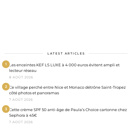
LATEST ARTICLES
1
Les enceintes KEF LS LUXE à 4 000 euros évitent
ampli et lecteur réseau
8 AOÛT 2026
2
Ce village perché entre Nice et Monaco détrône
Saint-Tropez côté photos et panoramas
7 AOÛT 2026
3
Cette crème SPF 50 anti-âge de Paula’s Choice
cartonne chez Sephora à 45€