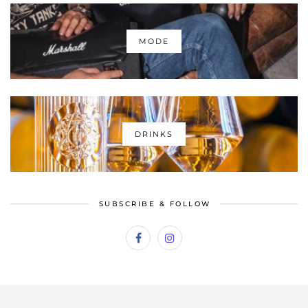
Sonia"
Anav ""
Fashion Editorial " Enzo
Fashion Editorial " Dark
Carini"
Sensuality"